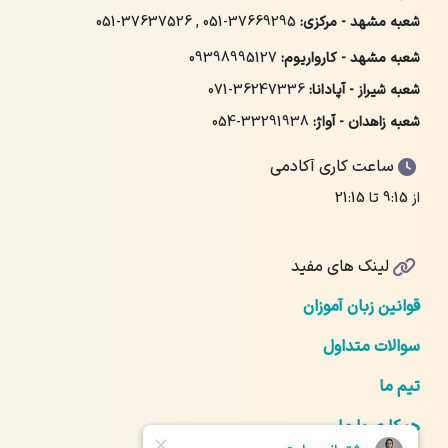
شعبه مشهد - مرکزی:
051-37669295
,
051-37637526
شعبه مشهد - کارواریوم:
09398995127
شعبه شیراز - آپادانا:
071-36247336
شعبه زاهدان - آواژ:
054-33291938
ساعت کاری آکادمی
از 9:15 تا 21:15
لینک های مفید
قوانین زبان آموزان
سوالات متداول
تیم ما
همکاری با ما