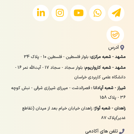
آدرس
مشهد - شعبه مرکزی:
بلوار فلسطین - فلسطین 10 - پلاک 34
مشهد - شعبه کارواریوم:
بلوار سجاد - سجاد 17 - آیت‌الله نمر 16 -
دانشگاه علمی کاربردی خراسان
شیراز - شعبه آپادانا :
قصرالدشت - میرزای شیرازی شرقی - نبش کوچه
36 - پلاک 158
زاهدان - شعبه آواژ:
زاهدان خیابان خیام بعد از میدان (تقاطع
غدیر)پلاک ۸۷
تلفن های آکادمی