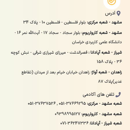
آدرس
مشهد - شعبه مرکزی:
بلوار فلسطین - فلسطین 10 - پلاک 34
مشهد - شعبه کارواریوم:
بلوار سجاد - سجاد 17 - آیت‌الله نمر 16 -
دانشگاه علمی کاربردی خراسان
شیراز - شعبه آپادانا :
قصرالدشت - میرزای شیرازی شرقی - نبش کوچه
36 - پلاک 158
زاهدان - شعبه آواژ:
زاهدان خیابان خیام بعد از میدان (تقاطع
غدیر)پلاک ۸۷
تلفن های آکادمی
شعبه مشهد - مرکزی:
051-37669295
,
051-37637526
شعبه مشهد - کارواریوم:
09398995127
شعبه شیراز - آپادانا:
071-36247336