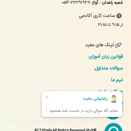
شعبه زاهدان - آواژ:
054-33291938
ساعت کاری آکادمی
از 9:15 تا 21:15
لینک های مفید
قوانین زبان آموزان
سوالات متداول
تیم ما
همکاری با ما
ارتباط با ما
©1404 IELTSDaily All Rights Reserved