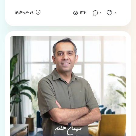
134
0
0
1404-07-09