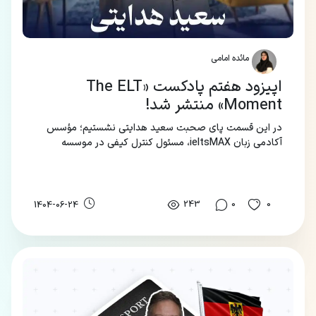
مائده امامی
اپیزود هفتم پادکست «The ELT
Moment» منتشر شد!
در این قسمت پای صحبت سعید هدایتی نشستیم؛ مؤسس
آکادمی زبان ieltsMAX، مسئول کنترل کیفی در موسسه
آیلتس‌دیلی، دارنده دکترای TEFL، دارنده گواهی‌های ToT - BC
و TESOL - LTI و ممتحن آزمون‌های ماک آیلتس Irsafam.
243
0
0
1404-06-24