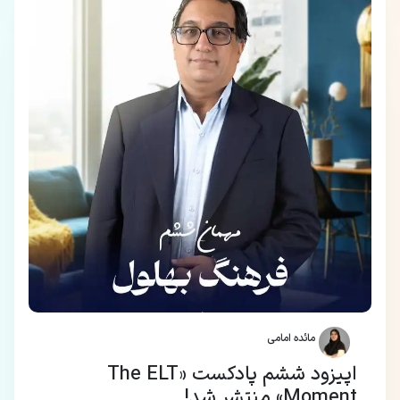
مائده امامی
اپیزود ششم پادکست «The ELT
Moment» منتشر شد!