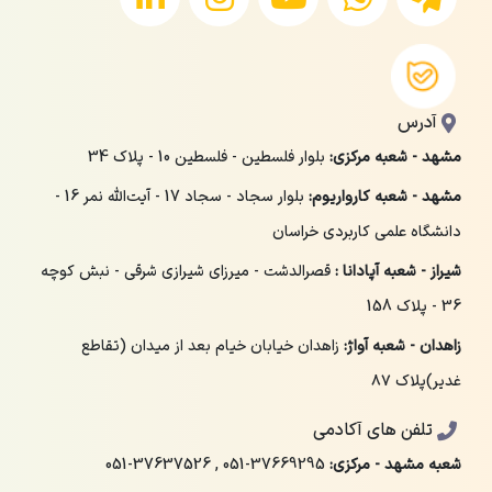
آدرس
مشهد - شعبه مرکزی:
بلوار فلسطین - فلسطین 10 - پلاک 34
مشهد - شعبه کارواریوم:
بلوار سجاد - سجاد 17 - آیت‌الله نمر 16 -
دانشگاه علمی کاربردی خراسان
شیراز - شعبه آپادانا :
قصرالدشت - میرزای شیرازی شرقی - نبش کوچه
36 - پلاک 158
زاهدان - شعبه آواژ:
زاهدان خیابان خیام بعد از میدان (تقاطع
غدیر)پلاک ۸۷
تلفن های آکادمی
شعبه مشهد - مرکزی:
051-37669295
,
051-37637526