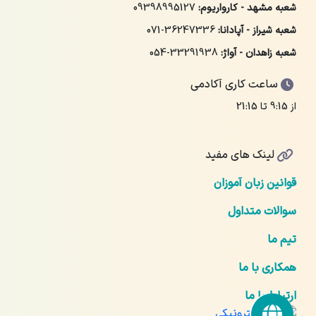
شعبه مشهد - کارواریوم:
09398995127
شعبه شیراز - آپادانا:
071-36247336
شعبه زاهدان - آواژ:
054-33291938
ساعت کاری آکادمی
از 9:15 تا 21:15
لینک های مفید
قوانین زبان آموزان
سوالات متداول
تیم ما
همکاری با ما
ارتباط با ما