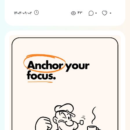
43
0
0
1404-09-02