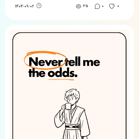
35
0
0
1404-09-02