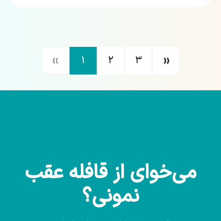
‹‹
››
۱
۲
۳
می‌خوای از قافله عقب
نمونی؟