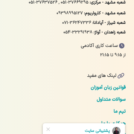
شعبه مشهد - مرکزی:
051-37669295
,
051-37637526
شعبه مشهد - کارواریوم:
09398995127
شعبه شیراز - آپادانا:
071-36247336
شعبه زاهدان - آواژ:
054-33291938
ساعت کاری آکادمی
از 9:15 تا 21:15
لینک های مفید
قوانین زبان آموزان
سوالات متداول
تیم ما
همکاری با ما