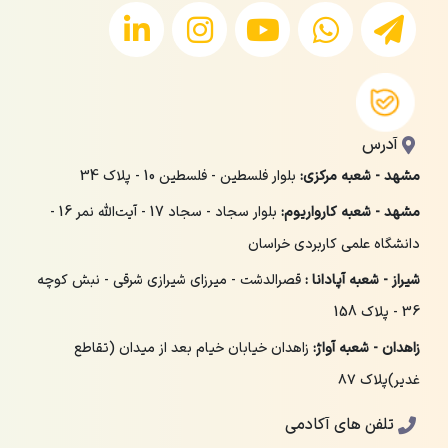
آدرس
مشهد - شعبه مرکزی:
بلوار فلسطین - فلسطین 10 - پلاک 34
مشهد - شعبه کارواریوم:
بلوار سجاد - سجاد 17 - آیت‌الله نمر 16 -
دانشگاه علمی کاربردی خراسان
شیراز - شعبه آپادانا :
قصرالدشت - میرزای شیرازی شرقی - نبش کوچه
36 - پلاک 158
زاهدان - شعبه آواژ:
زاهدان خیابان خیام بعد از میدان (تقاطع
غدیر)پلاک ۸۷
تلفن های آکادمی