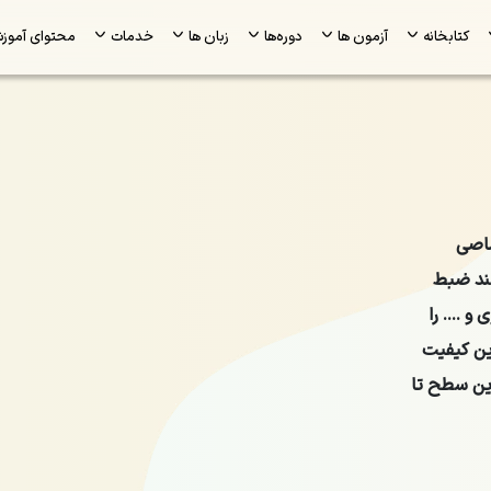
کتابخانه
آزمون ها
دوره‌ها
زبان ها
خدمات
محتوای آموز
صاصی
انند ضبط
و …. را
ین کیفیت
ترین سطح تا