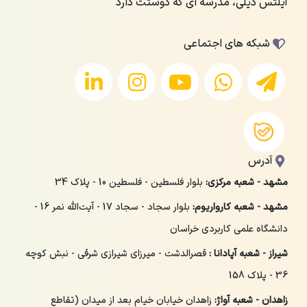
آیلتس دیلی، مدرسه ای که دوستت دارد
شبکه های اجتماعی
آدرس
مشهد - شعبه مرکزی:
بلوار فلسطین - فلسطین 10 - پلاک 34
مشهد - شعبه کارواریوم:
بلوار سجاد - سجاد 17 - آیت‌الله نمر 16 -
دانشگاه علمی کاربردی خراسان
شیراز - شعبه آپادانا :
قصرالدشت - میرزای شیرازی شرقی - نبش کوچه
36 - پلاک 158
زاهدان - شعبه آواژ:
زاهدان خیابان خیام بعد از میدان (تقاطع