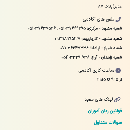
غدیر)پلاک ۸۷
تلفن های آکادمی
شعبه مشهد - مرکزی:
051-37669295
,
051-37637526
شعبه مشهد - کارواریوم:
09398995127
شعبه شیراز - آپادانا:
071-36247336
شعبه زاهدان - آواژ:
054-33291938
ساعت کاری آکادمی
از 9:15 تا 21:15
لینک های مفید
قوانین زبان آموزان
سوالات متداول