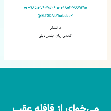
☎️ +985137637526
☎️ +985137669295
@IELTSDAILYhelpdesk1
با تشکر
آکادمی زبان آیلتس‌دیلی
می‌خوای از قافله عقب