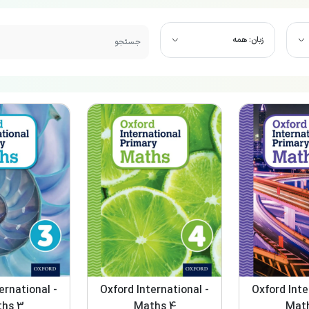
زبان: همه
ernational -
Oxford International -
Oxford Inte
hs 3
Maths 4
Mat