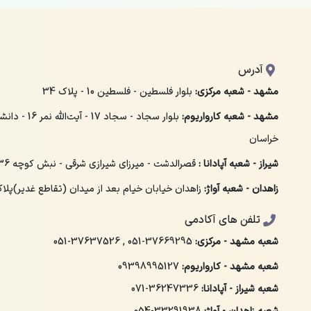
آدرس
مشهد - شعبه مرکزی:
بلوار فلسطین - فلسطین 10 - پلاک 34
مشهد - شعبه کارواریوم:
بلوار سجاد - سجاد 
خراسان
شیراز - شعبه آپادانا :
قصرالدشت - میرزای شیرازی شرقی - نبش کوچه 36 - پلاک 158
زاهدان - شعبه آواژ:
زاهدان خیابان خیام بعد از میدان (تقاطع غدیر)پلاک 
تلفن های آکادمی
شعبه مشهد - مرکزی:
051-37669295
,
051-37637526
شعبه مشهد - کارواریوم:
09398995127
شعبه شیراز - آپادانا:
071-36247336