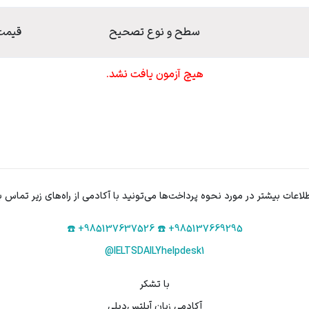
سطح و نوع تصحیح
قیمت
هیچ آزمون یافت نشد.
طلاعات بیشتر در مورد نحوه پرداخت‌ها می‌تونید با آکادمی از راه‌های زیر تماس ب
☎️ +985137637526
☎️ +985137669295
@IELTSDAILYhelpdesk1
با تشکر
آکادمی زبان آیلتس‌دیلی