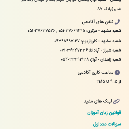
غدیر)پلاک ۸۷
تلفن های آکادمی
شعبه مشهد - مرکزی:
051-37669295
,
051-37637526
شعبه مشهد - کارواریوم:
09398995127
شعبه شیراز - آپادانا:
071-36247336
شعبه زاهدان - آواژ:
054-33291938
ساعت کاری آکادمی
از 9:15 تا 21:15
لینک های مفید
قوانین زبان آموزان
سوالات متداول