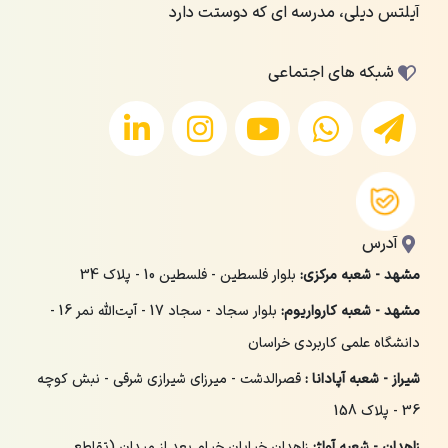
آیلتس دیلی، مدرسه ای که دوستت دارد
شبکه های اجتماعی
آدرس
مشهد - شعبه مرکزی:
بلوار فلسطین - فلسطین 10 - پلاک 34
مشهد - شعبه کارواریوم:
بلوار سجاد - سجاد 17 - آیت‌الله نمر 16 -
دانشگاه علمی کاربردی خراسان
شیراز - شعبه آپادانا :
قصرالدشت - میرزای شیرازی شرقی - نبش کوچه
36 - پلاک 158
زاهدان - شعبه آواژ:
زاهدان خیابان خیام بعد از میدان (تقاطع