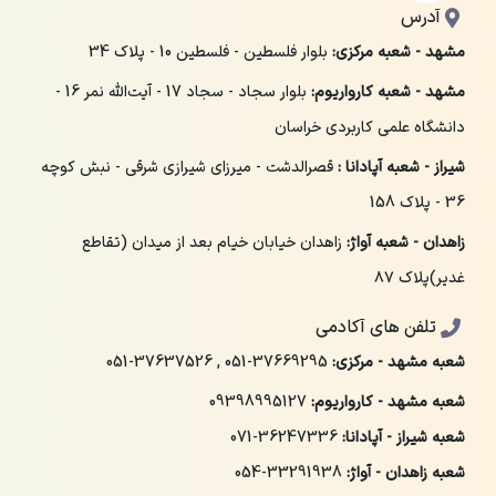
آدرس
مشهد - شعبه مرکزی:
بلوار فلسطین - فلسطین 10 - پلاک 34
مشهد - شعبه کارواریوم:
بلوار سجاد - سجاد 17 - آیت‌الله نمر 16 -
دانشگاه علمی کاربردی خراسان
شیراز - شعبه آپادانا :
قصرالدشت - میرزای شیرازی شرقی - نبش کوچه
36 - پلاک 158
زاهدان - شعبه آواژ:
زاهدان خیابان خیام بعد از میدان (تقاطع
غدیر)پلاک ۸۷
تلفن های آکادمی
شعبه مشهد - مرکزی:
051-37669295
,
051-37637526
شعبه مشهد - کارواریوم:
09398995127
شعبه شیراز - آپادانا:
071-36247336
شعبه زاهدان - آواژ:
054-33291938