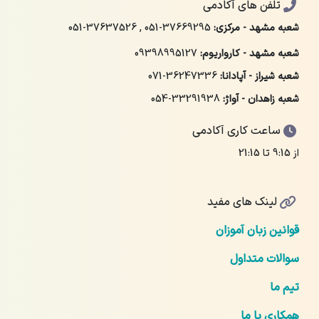
تلفن های آکادمی
شعبه مشهد - مرکزی:
051-37669295
,
051-37637526
شعبه مشهد - کارواریوم:
09398995127
شعبه شیراز - آپادانا:
071-36247336
شعبه زاهدان - آواژ:
054-33291938
ساعت کاری آکادمی
از 9:15 تا 21:15
لینک های مفید
قوانین زبان آموزان
سوالات متداول
تیم ما
همکاری با ما