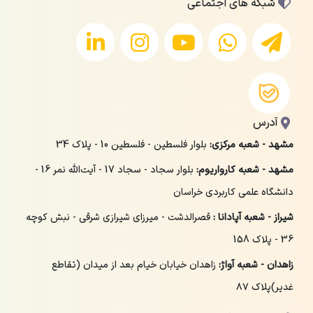
شبکه های اجتماعی
آدرس
مشهد - شعبه مرکزی:
بلوار فلسطین - فلسطین 10 - پلاک 34
مشهد - شعبه کارواریوم:
بلوار سجاد - سجاد 17 - آیت‌الله نمر 16 -
دانشگاه علمی کاربردی خراسان
شیراز - شعبه آپادانا :
قصرالدشت - میرزای شیرازی شرقی - نبش کوچه
36 - پلاک 158
زاهدان - شعبه آواژ:
زاهدان خیابان خیام بعد از میدان (تقاطع
غدیر)پلاک ۸۷