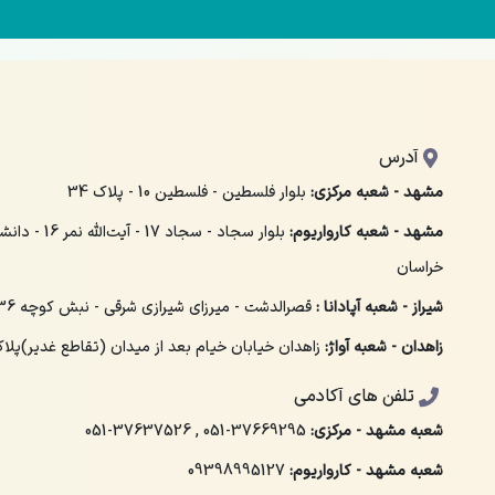
آدرس
مشهد - شعبه مرکزی:
بلوار فلسطین - فلسطین 10 - پلاک 34
مشهد - شعبه کارواریوم:
بلوار سجاد - سجاد 
خراسان
شیراز - شعبه آپادانا :
قصرالدشت - میرزای شیرازی شرقی - نبش کوچه 36 - پلاک 158
زاهدان - شعبه آواژ:
زاهدان خیابان خیام بعد از میدان (تقاطع غدیر)پلاک 
تلفن های آکادمی
شعبه مشهد - مرکزی:
051-37669295
,
051-37637526
شعبه مشهد - کارواریوم:
09398995127