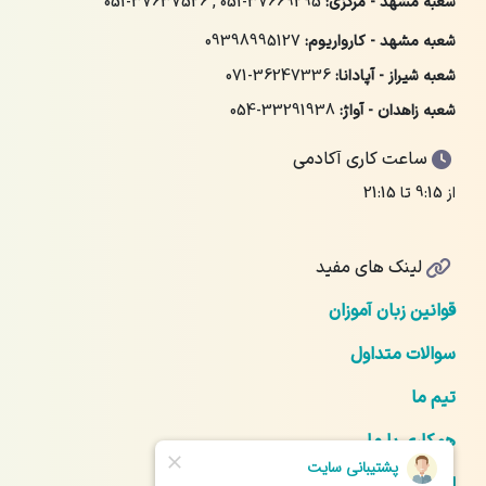
شعبه مشهد - مرکزی:
051-37669295
,
051-37637526
شعبه مشهد - کارواریوم:
09398995127
شعبه شیراز - آپادانا:
071-36247336
شعبه زاهدان - آواژ:
054-33291938
ساعت کاری آکادمی
از 9:15 تا 21:15
لینک های مفید
قوانین زبان آموزان
سوالات متداول
تیم ما
همکاری با ما
ارتباط با ما