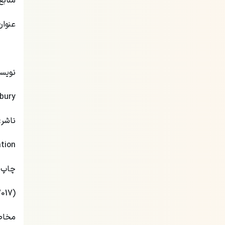
منابع
عنوان
نویسن
bury
ناشر:
tion
چاپ 
2017)
مخاط