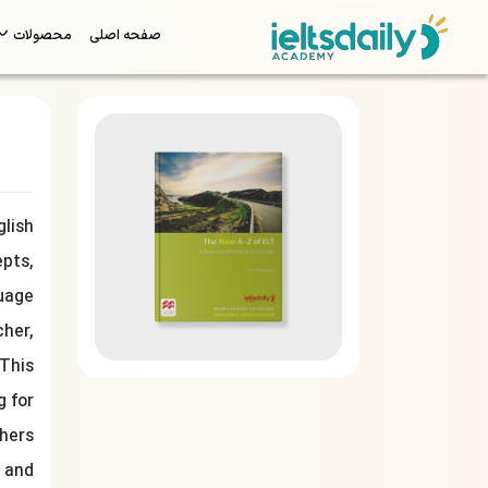
صفحه اصلی
محصولات
glish
epts,
guage
cher,
 This
g for
chers
y and