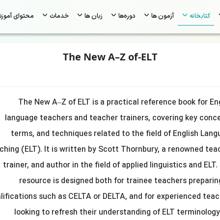
کتابخانه
آزمون ها
دوره‌ها
زبان ها
خدمات
محتوای آموز
The New A–Z of-ELT
The New A–Z of ELT is a practical reference book for En
language teachers and teacher trainers, covering key conc
terms, and techniques related to the field of English Lan
ching (ELT). It is written by Scott Thornbury, a renowned tea
trainer, and author in the field of applied linguistics and ELT.
resource is designed both for trainee teachers preparin
lifications such as CELTA or DELTA, and for experienced tea
looking to refresh their understanding of ELT terminolog