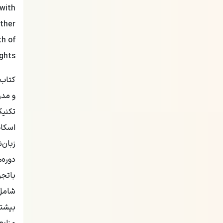
 with
rther
th of
ghts.
و مدر
تکنیک
اسکات
زبان‌
باتجر
شامل 
بیشتر