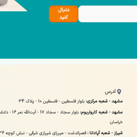
دنبال
کنید
آدرس
مشهد - شعبه مرکزی:
بلوار فلسطین - فلسطین 10 - پلاک 34
مشهد - شعبه کارواریوم:
بلوار سجاد - سجاد 
خراسان
شیراز - شعبه آپادانا :
قصرالدشت - میرزای شیرازی شرقی - نبش کوچه 36 - پلاک 158