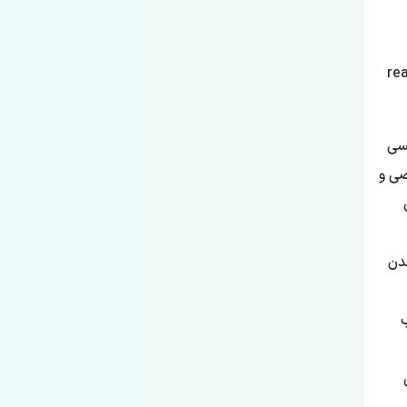
rea
لیسی
صی و
ندن
ب