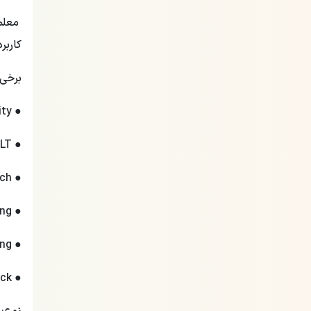
کاربر
برخی 
● Authenticity
● Dogme ELT
● Lexical approach
● Backchaining
● Scaffolding
● Washback