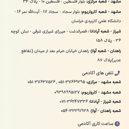
مشهد - شعبه مرکزی:
بلوار فلسطین - فلسطین 10 - پلاک 34
مشهد - شعبه کارواریوم:
بلوار سجاد - سجاد 17 - آیت‌الله نمر 16 -
دانشگاه علمی کاربردی خراسان
شیراز - شعبه آپادانا :
قصرالدشت - میرزای شیرازی شرقی - نبش کوچه
36 - پلاک 158
زاهدان - شعبه آواژ:
زاهدان خیابان خیام بعد از میدان (تقاطع
غدیر)پلاک ۸۷
تلفن های آکادمی
شعبه مشهد - مرکزی:
051-37669295
,
051-37637526
شعبه مشهد - کارواریوم:
09398995127
شعبه شیراز - آپادانا:
071-36247336
شعبه زاهدان - آواژ:
054-33291938
ساعت کاری آکادمی