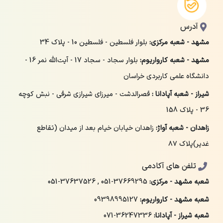
آدرس
مشهد - شعبه مرکزی:
بلوار فلسطین - فلسطین 10 - پلاک 34
مشهد - شعبه کارواریوم:
بلوار سجاد - سجاد 17 - آیت‌الله نمر 16 -
دانشگاه علمی کاربردی خراسان
شیراز - شعبه آپادانا :
قصرالدشت - میرزای شیرازی شرقی - نبش کوچه
36 - پلاک 158
زاهدان - شعبه آواژ:
زاهدان خیابان خیام بعد از میدان (تقاطع
غدیر)پلاک ۸۷
تلفن های آکادمی
شعبه مشهد - مرکزی:
051-37669295
,
051-37637526
شعبه مشهد - کارواریوم:
09398995127
شعبه شیراز - آپادانا:
071-36247336