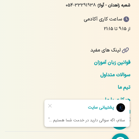
شعبه زاهدان - آواژ:
054-33291938
ساعت کاری آکادمی
از 9:15 تا 21:15
لینک های مفید
قوانین زبان آموزان
سوالات متداول
تیم ما
همکاری با ما
ارتباط با ما