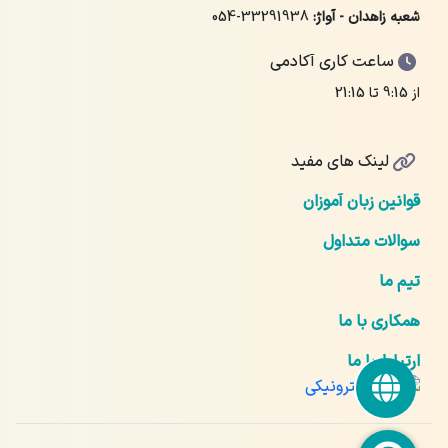
شعبه زاهدان - آواژ:
054-33291938
ساعت کاری آکادمی
از 9:15 تا 21:15
لینک های مفید
قوانین زبان آموزان
سوالات متداول
تیم ما
همکاری با ما
ارتباط با ما