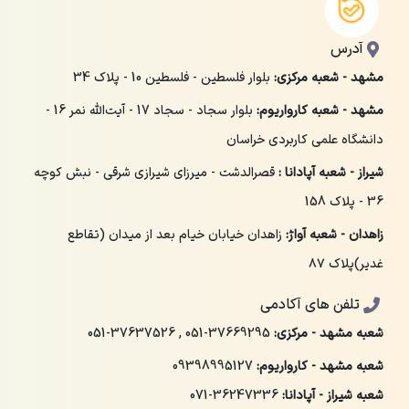
آدرس
مشهد - شعبه مرکزی:
بلوار فلسطین - فلسطین 10 - پلاک 34
مشهد - شعبه کارواریوم:
بلوار سجاد - سجاد 17 - آیت‌الله نمر 16 -
دانشگاه علمی کاربردی خراسان
شیراز - شعبه آپادانا :
قصرالدشت - میرزای شیرازی شرقی - نبش کوچه
36 - پلاک 158
زاهدان - شعبه آواژ:
زاهدان خیابان خیام بعد از میدان (تقاطع
غدیر)پلاک ۸۷
تلفن های آکادمی
شعبه مشهد - مرکزی:
051-37669295
,
051-37637526
شعبه مشهد - کارواریوم:
09398995127
شعبه شیراز - آپادانا:
071-36247336