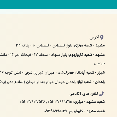
آدرس
مشهد - شعبه مرکزی:
بلوار فلسطین - فلسطین 10 - پلاک 34
مشهد - شعبه کارواریوم:
بلوار سجاد - سجاد 
خراسان
شیراز - شعبه آپادانا :
قصرالدشت - میرزای شیرازی شرقی - نبش کوچه 36 - پلاک 158
زاهدان - شعبه آواژ:
زاهدان خیابان خیام بعد از میدان (تقاطع غدیر)پلاک 
تلفن های آکادمی
شعبه مشهد - مرکزی:
051-37669295
,
051-37637526
شعبه مشهد - کارواریوم:
09398995127